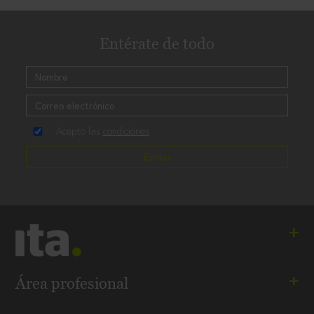
Entérate de todo
Acepto las
condiciones
Enviar
Ita. Especialistas en salud mental
Área profesional
Andalucía - Aragón - Cataluña - Madrid - Comunidad
Visita orientativa online
Valenciana