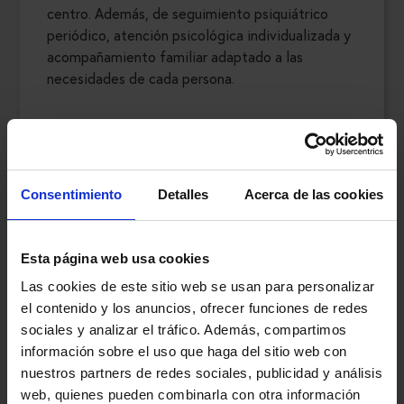
centro. Además, de seguimiento psiquiátrico
periódico, atención psicológica individualizada y
acompañamiento familiar adaptado a las
necesidades de cada persona.
Con la puesta en marcha de esta nueva unidad,
Ita Sevilla amplía la cartera de servicios de su
Unidad de Neurodesarrollo
y refuerza su
compromiso con la atención integral y
Consentimiento
Detalles
Acerca de las cookies
especializada en salud mental durante una etapa
especialmente sensible como es la transición a
la vida adulta.
Esta página web usa cookies
Las cookies de este sitio web se usan para personalizar
el contenido y los anuncios, ofrecer funciones de redes
sociales y analizar el tráfico. Además, compartimos
información sobre el uso que haga del sitio web con
nuestros partners de redes sociales, publicidad y análisis
web, quienes pueden combinarla con otra información