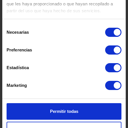
que les haya proporcionado o que hayan recopilado a
partir del uso que haya hecho de sus servicios.
Selección
Necesarias
de
consentimiento
Preferencias
Estadística
ITA
Marketing
Somos
especialistas
en
salud mental.
Disponemos de una amplia red de
centros dedicados al tratamiento
Permitir todas
integral de los trastornos y
problemáticas asociadas a la salud
mental: