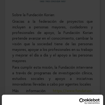
Sobre la Fundación Korian:
Gracias a la federación de proyectos que
incluyen a personas mayores, cuidadores y
profesionales de apoyo, la Fundación Korian
pretende avanzar en el conocimiento, cambiar la
visión que la sociedad tiene de las personas
mayores, apoyar a los profesionales en su trabajo
y mejorar el día a día y el apoyo a las personas
mayores.
Para cumplir esta misión, la Fundación interviene
a través de: programas de investigación clínica,
estudios sociales y apoyo a iniciativas
innovadoras llevadas a cabo por agentes locales
Más información
https://www.fondation-
korian.com/fr