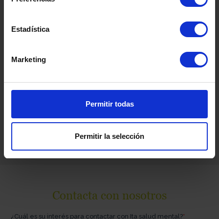
centros dedicados al tratamiento
integral de los trastornos y
Estadística
problemáticas asociadas a la salud
mental:
Trastornos de la Conducta
Marketing
Alimentaria
,
Trastornos
de Conducta.
Psiquiatría
General.
Permitir todas
Permitir la selección
Contacta con nosotros