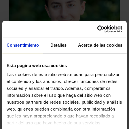
Adicción a Sustancias
Consentimiento
Detalles
Acerca de las cookies
Esta página web usa cookies
Las cookies de este sitio web se usan para personalizar
el contenido y los anuncios, ofrecer funciones de redes
sociales y analizar el tráfico. Además, compartimos
información sobre el uso que haga del sitio web con
nuestros partners de redes sociales, publicidad y análisis
web, quienes pueden combinarla con otra información
Trastorno por Déficit de Atención con y
sin Hiperactividad (TDA y TDAH)
que les haya proporcionado o que hayan recopilado a
partir del uso que haya hecho de sus servicios.