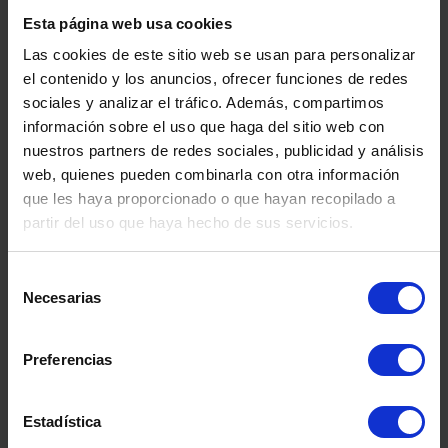
Conoce
Esta página web usa cookies
Nuestros
Las cookies de este sitio web se usan para personalizar
el contenido y los anuncios, ofrecer funciones de redes
Centros
sociales y analizar el tráfico. Además, compartimos
información sobre el uso que haga del sitio web con
nuestros partners de redes sociales, publicidad y análisis
web, quienes pueden combinarla con otra información
que les haya proporcionado o que hayan recopilado a
Contacta con nosotros
partir del uso que haya hecho de sus servicios.
Selección
Necesarias
de
consentimiento
Preferencias
Estadística