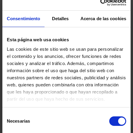
11 Febrero, 2021
Video
Cambiamos Historias. Transformamos Vidas.
Consentimiento
Detalles
Acerca de las cookies
Ver video
Esta página web usa cookies
Las cookies de este sitio web se usan para personalizar
el contenido y los anuncios, ofrecer funciones de redes
sociales y analizar el tráfico. Además, compartimos
información sobre el uso que haga del sitio web con
nuestros partners de redes sociales, publicidad y análisis
web, quienes pueden combinarla con otra información
que les haya proporcionado o que hayan recopilado a
partir del uso que haya hecho de sus servicios.
Podemos dar la vuelta a la
Depresión
Selección
Necesarias
11 Febrero, 2021
Video
de
Cambiamos Historias. Transformamos Vidas.
consentimiento