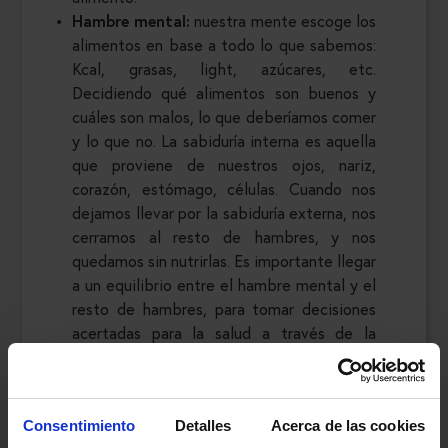
Hambre mental:
nuestra mente escoge los
alimentos en base a todo lo que sabemos:
Kcal, grasas, light, azúcares, etc.
Decidiendo qué alimentos son buenos y
cuáles son malos, lo que deberíamos comer
y lo que no. La sabiduría interna es aquella
que proviene de nuestros ojos, nariz,
corazón, estómago, células. Cuando nos
dejamos llevar por la sabiduría externa, nos
cerramos al resto de hambres, y nos
quedamos sin nutrirlas. Es importante llegar
a un equilibrio entre el hambre mental y el
resto de hambres, para tomar decisiones
acertadas para la salud a través de la
sabiduría externa, escuchando siempre lo
que dice nuestro cuerpo: sabiduría interna.
Consentimiento
Detalles
Acerca de las cookies