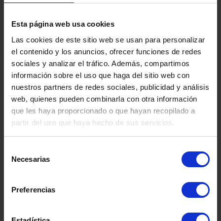
Estos tipos de hambre son normales en todas las
personas, el problema se produce cuando alguna
de las hambres predomina sobre las demás y nos
Esta página web usa cookies
hace perder el equilibrio que se da entre el
Las cookies de este sitio web se usan para personalizar
conjunto de las mismas. Al igual que cuando
el contenido y los anuncios, ofrecer funciones de redes
nuestra relación con la comida pierde armonía,
sociales y analizar el tráfico. Además, compartimos
perdemos también el placer de comer, como
información sobre el uso que haga del sitio web con
dice Jan Chozen en su libro.
nuestros partners de redes sociales, publicidad y análisis
web, quienes pueden combinarla con otra información
que les haya proporcionado o que hayan recopilado a
partir del uso que haya hecho de sus servicios.
Selección
Necesarias
de
consentimiento
Preferencias
BIBLIOGRAFÍA DE INTERÉS:
Marinkovic, P. P., & Covarrubias, W. K. (Eds.). (2021).
Guía
Estadística