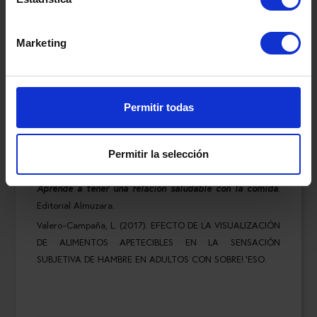
de supervivencia para estudiantes en Pandemia
.
Universidad de Santiago de Chile.
Marketing
Ortiz Félix, R. E., Cárdenas Villarreal, V. M., Guevara Valtier,
M. C., Miranda Félix, P. E., Rizo-Baeza, M. M., & Cortes-
Castell, E. (2020). Diseño y evaluación de propiedades
psicométricas de la Escala de Percepción de Señales de
Permitir todas
Hambre y Saciedad en Lactantes menores de 6 meses.
Revista Española de Nutrición Humana y Dietética
,
24
(1), 39-49.
Permitir la selección
Martín, G. H., & Ramírez, C. A. (2019).
Psiconutrición.
Aprende a tener una relación saludable con la comida
.
Editorial Almuzara.
Valero-Campaña, L. (2017). EFECTO DE LA VISUALIZACIÓN
DE ALIMENTOS APETECIBLES EN LA SENSACIÓN
SUBJETIVA DE HAMBRE EN ADULTOS CON SOBRE!.'ESO.