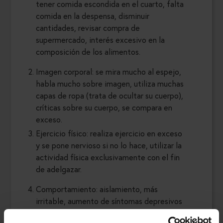
tener comida escondida en el cuarto, falta
comida en la despensa, disminuir
cantidades, revisar compra de
supermercado, interés excesivo en la
composición de los alimentos.
Imagen corporal: se mira mucho al espejo,
habla mucho sobre imagen, utiliza muchas
capas de ropa (trata de ocultar su cuerpo),
críticas sobre su cuerpo, se compara en
exceso.
Ejercicio físico: realiza ejercicio en exceso
y se pone nervioso si no lo hace, utilizar la
actividad física exclusivamente con el fin
de adelgazar.
Comportamiento: aislamiento, más
irritable, aumento de síntomas depresivos
y ansiosos, comportamientos