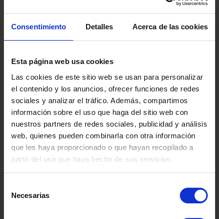
manipulativos y mentiras.
Consentimiento
Detalles
Acerca de las cookies
Es importante estar siempre alerta por si
detectamos que la persona está empezando a
tener ciertas conductas y proceder en caso de
Esta página web usa cookies
que sospechemos que nos encontramos ante un
Las cookies de este sitio web se usan para personalizar
posible caso, tratando siempre de empatizar con
el contenido y los anuncios, ofrecer funciones de redes
la persona y haciendo hincapié en los aspectos
sociales y analizar el tráfico. Además, compartimos
emocionales más que en el conductuales.
información sobre el uso que haga del sitio web con
En resumen, los beneficios de la detección
nuestros partners de redes sociales, publicidad y análisis
precoz en los TCA ayudan a:
web, quienes pueden combinarla con otra información
Mejorar pronóstico
que les haya proporcionado o que hayan recopilado a
Reduce duración de la enfermedad
partir del uso que haya hecho de sus servicios.
Reduce duración del tratamiento
Disminuye el riesgo de las consecuencias
Selección
físicas, personales y sociales
Necesarias
de
Disminuye el riesgo de cronificar el
consentimiento
trastorno