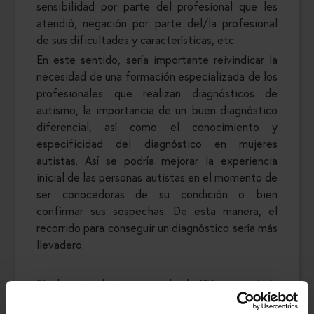
sensibilidad por parte del profesional que les
atendió, negación por parte del/la profesional
de sus dificultades y características, etc.
En este sentido, sería importante reivindicar la
necesidad de una formación especializada de los
profesionales que realizan diagnósticos de
autismo, la importancia de un buen diagnóstico
diferencial, así como el conocimiento y
especificidad del diagnóstico en mujeres
autistas. Así se podría mejorar la experiencia
inicial de las personas autistas en el momento de
ser conocedoras de su condición o bien
confirmar sus sospechas. De esta manera, el
recorrido para conseguir un diagnóstico sería más
llevadero.
Finalmente, destacar que desde ITA nos gustaría
transmitir el mensaje sobre la importancia de