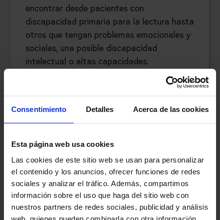
encontrar desde pacientes con
discapacidad primaria para la lectura hasta
otros que tengan problemas emocionales y
sociales, una posible discapacidad
intelectual o altas capacidades.
Para el diagnóstico de TDAH en niños,
utilizamos, también, una evaluación
Consentimiento
Detalles
Acerca de las cookies
psicopatológica. Nos coordinamos con las
familias y sus escuelas para recoger
información clínica relevante, que nos
Esta página web usa cookies
servirá para el diagnóstico y tratamiento.
Las cookies de este sitio web se usan para personalizar
el contenido y los anuncios, ofrecer funciones de redes
sociales y analizar el tráfico. Además, compartimos
La evaluación neuropsicológica también se
información sobre el uso que haga del sitio web con
utiliza en adultos, para descartar alguna
nuestros partners de redes sociales, publicidad y análisis
patología neurológica o mental y agilizar el
web, quienes pueden combinarla con otra información