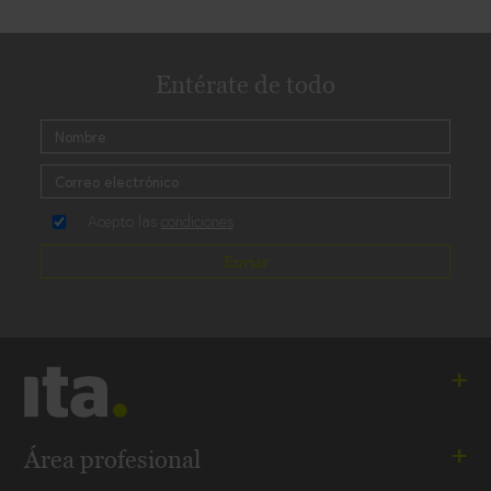
Entérate de todo
Acepto las
condiciones
Enviar
Ita. Especialistas en salud mental
Área profesional
Andalucía - Aragón - Cataluña - Madrid - Comunidad