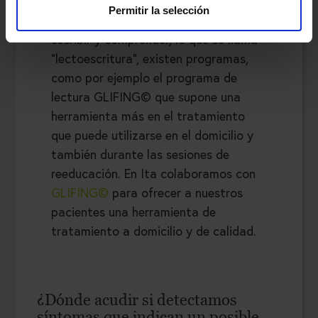
rehabilitación cognitiva
Permitir la selección
Cuando existen dificultades para leer,
escribir y comprender, lo que se llama
“lectoescritura”, existen programas,
como por ejemplo el programa de
lectura GLIFING© que supone una
herramienta más en el tratamiento
que puede utilizarse en el domicilio y
también durante las sesiones de
reeducación. En Ita colaboramos con
GLIFING©
para ofrecer a nuestros
pacientes una herramienta de
tratamiento a domicilio y de calidad.
¿Dónde acudir si detectamos
síntomas que indican un posible