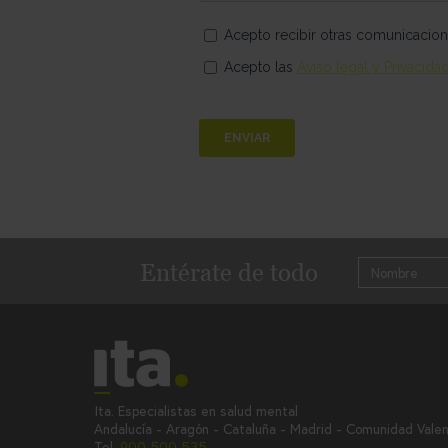
Entérate de todo
Ita. Especialistas en salud mental
Andalucía - Aragón - Cataluña - Madrid - Comunidad Vale
Tel.
900 500 535