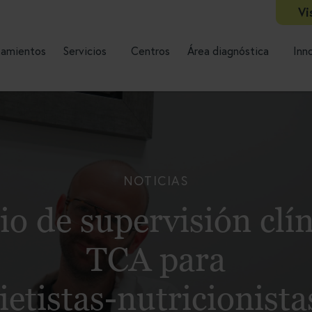
Vi
tamientos
Servicios
Centros
Área diagnóstica
Inn
NOTICIAS
io de supervisión clín
TCA para
ietistas-nutricionista