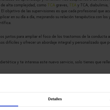
s de alta complejidad, como
TCA
graves,
TEA
y TCA, diabulimia,
. El objetivo de las supervisiones es que cada profesional que acu
licar en su día a día, mejorando su relación terapéutica con los
ntífica.
os juntos para ampliar el foco de los trastornos de la conducta a
s difíciles y ofrecer un abordaje integral y personalizado que p
 dietética y te interesa este nuevo servicio, solo tienes que rell
Detalles