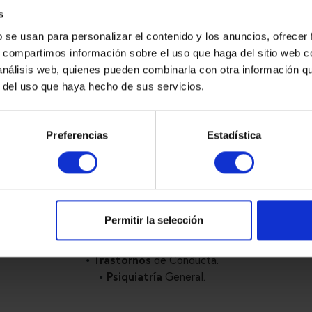
s
b se usan para personalizar el contenido y los anuncios, ofrecer
s, compartimos información sobre el uso que haga del sitio web 
 análisis web, quienes pueden combinarla con otra información q
r del uso que haya hecho de sus servicios.
Preferencias
Estadística
ITA
Somos
especialistas
en
salud mental.
isponemos de una amplia red de centros dedicados al tratamien
Permitir la selección
egral de los trastornos y problemáticas asociadas a la salud men
Trastornos de la Conducta
Alimentaria
,
Trastornos
de Conducta.
Psiquiatría
General.