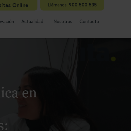
sitas Online
Llámanos:
900 500 535
ovación
Actualidad
Nosotros
Contacto
Lláman
ica en
s: