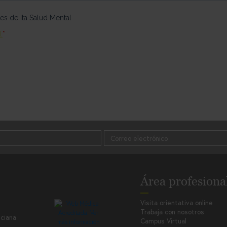
Área profesiona
Visita orientativa online
Trabaja con nosotros
nciana
Campus Virtual