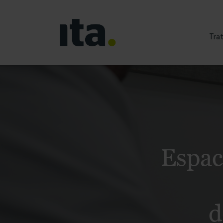
Tra
Espac
d