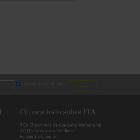
Acepto las
condiciones
Enviar
l
:
Conoce todo sobre ITA
:
TCA (Trastornos de Conducta Alimentaria)
TC (Trastornos de Conducta)
Psiquiatria General