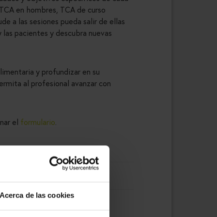
 TCA en hombres, TCA de curso
de a las sesiones pueda salir de ellas
 y las pacientes y descubra nuevas
limentaria y profundizar en su
ermita al profesional avanzar con
enar el
formulario
.
Acerca de las cookies