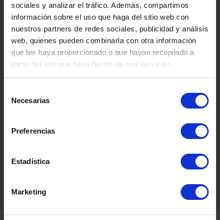
ITA
sociales y analizar el tráfico. Además, compartimos
información sobre el uso que haga del sitio web con
Somos
especialistas
en
salud mental.
nuestros partners de redes sociales, publicidad y análisis
web, quienes pueden combinarla con otra información
Disponemos de una amplia red de
que les haya proporcionado o que hayan recopilado a
centros dedicados al tratamiento
partir del uso que haya hecho de sus servicios.
integral de los trastornos y
problemáticas asociadas a la salud
mental:
Selección
Necesarias
de
Trastornos de la Conducta
consentimiento
Alimentaria
,
Trastornos
de Conducta.
Preferencias
Psiquiatría
General.
Estadística
Marketing