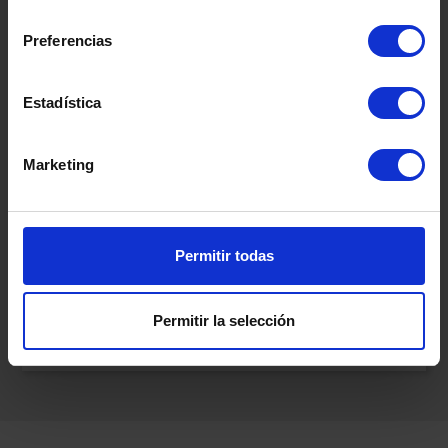
consentimiento
Preferencias
Somos
especialistas
en
salud mental.
Disponemos de una amplia red de
Estadística
centros dedicados al tratamiento
integral de los trastornos y
problemáticas asociadas a la salud
Marketing
mental:
Trastornos de la Conducta
Alimentaria
,
Trastornos
de Conducta.
Permitir todas
Psiquiatría
General.
Permitir la selección