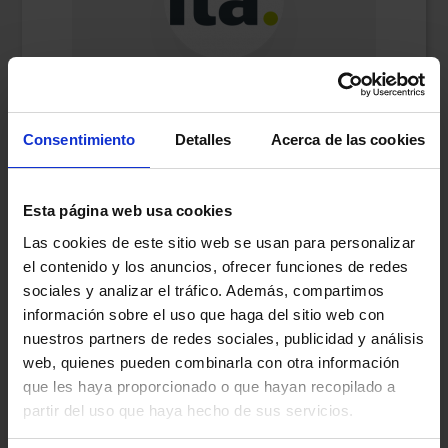
ITA
Consentimiento
Detalles
Acerca de las cookies
Somos
especialistas
en
salud mental.
Disponemos de una amplia red de
Esta página web usa cookies
centros dedicados al tratamiento
Las cookies de este sitio web se usan para personalizar
integral de los trastornos y
el contenido y los anuncios, ofrecer funciones de redes
problemáticas asociadas a la salud
sociales y analizar el tráfico. Además, compartimos
mental:
información sobre el uso que haga del sitio web con
Trastornos de la Conducta
nuestros partners de redes sociales, publicidad y análisis
Alimentaria
,
web, quienes pueden combinarla con otra información
Trastornos
de Conducta.
que les haya proporcionado o que hayan recopilado a
Psiquiatría
General.
partir del uso que haya hecho de sus servicios.