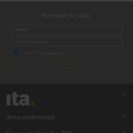
Entérate de todo
Acepto las
condiciones
Enviar
Ita. Especialistas en salud mental
Área profesional
Andalucía - Aragón - Cataluña - Madrid - Comunidad
Visita orientativa online
Valenciana