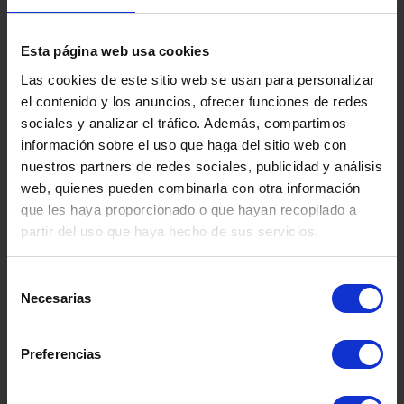
Esta página web usa cookies
Las cookies de este sitio web se usan para personalizar
el contenido y los anuncios, ofrecer funciones de redes
sociales y analizar el tráfico. Además, compartimos
información sobre el uso que haga del sitio web con
nuestros partners de redes sociales, publicidad y análisis
web, quienes pueden combinarla con otra información
que les haya proporcionado o que hayan recopilado a
ITA
partir del uso que haya hecho de sus servicios.
Somos
especialistas
en
salud mental.
Selección
Necesarias
de
Disponemos de una amplia red de
consentimiento
centros dedicados al tratamiento
integral de los trastornos y
Preferencias
problemáticas asociadas a la salud
mental: