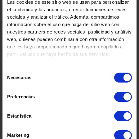
Las cookies de este sitio web se usan para personalizar
el contenido y los anuncios, ofrecer funciones de redes
sociales y analizar el tráfico. Además, compartimos
ITA
información sobre el uso que haga del sitio web con
nuestros partners de redes sociales, publicidad y análisis
web, quienes pueden combinarla con otra información
Somos
especialistas
en
salud mental.
que les haya proporcionado o que hayan recopilado a
Disponemos de una amplia red de
partir del uso que haya hecho de sus servicios.
centros dedicados al tratamiento
integral de los trastornos y
Selección
problemáticas asociadas a la salud
Necesarias
de
mental:
consentimiento
Trastornos de la Conducta
Preferencias
Alimentaria
,
Trastornos
de Conducta.
Psiquiatría
General.
Estadística
Marketing