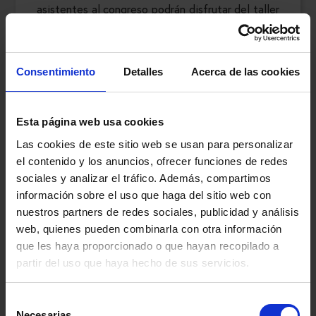
asistentes al congreso podrán disfrutar del taller
de nuestro compañero Hilario Blasco quién
hablará sobre
“los Trastornos de Conducta en
centros terapéuticos de menores: humanos,
Consentimiento
Detalles
Acerca de las cookies
demasiado humanos”.
Invitamos a todos a conocer más sobre el
Esta página web usa cookies
programa que el XXII Congreso Nacional de
Las cookies de este sitio web se usan para personalizar
Psiquiatría tiene preparado para esta edición.
el contenido y los anuncios, ofrecer funciones de redes
sociales y analizar el tráfico. Además, compartimos
información sobre el uso que haga del sitio web con
nuestros partners de redes sociales, publicidad y análisis
web, quienes pueden combinarla con otra información
que les haya proporcionado o que hayan recopilado a
partir del uso que haya hecho de sus servicios.
Selección
Necesarias