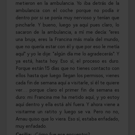
metieron en la ambulancia. Yo iba detrás de la
ambulancia con el coche porque no podía ir
dentro por si se ponía muy nervioso y tenían que
pincharle. Y bueno, luego ya aquí pues claro, lo
sacaron de la ambulancia, a mí me decía: “eres
una bruja, eres la Francina más mala del mundo,
que no quería estar con él y que por eso le metía
aquí” y yo le dije: “algún día me lo agradecerás”. Y
ya está, hasta hoy. Eso sí, el proceso es duro.
Porque están 15 días que no tienes contacto con
ellos hasta que luego llegan los permisos, vienes
cada fin de semana aquí a visitarle, sí él te quiere
ver… porque claro el primer fin de semana es
duro: mi Francina me ha metido aquí, y yo estoy
aquí dentro y ella está ahí fuera. Y ahora viene a
visitarme un ratito y luego se va. Pero no no,
Arnau quiso que lo viera. Eso sí, estaba enfadado,
muy enfadado.
Cecilia:
¿Cómo fue ese encuentro?