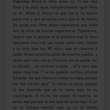
Francina:
Ahora sí. Pero antes no. Él me veía
llorar y le daba igual, completamente igual. Pero
no no, ahora sí. Ahora ve que me lo ha hecho
pasar mal y que yo estoy mal y que él ha hecho
las cosas mal. Pero ahora esperemos que todo
eso le sirva de mucha experiencia. Esperemos.
Seguro que sí, porque él al principio aquí lo tuvo
que pasar muy mal. Las cosas como sean. Vienes
a un sitio que hay 40 niños, que no conoces a
nadie. Arnau nunca ha salido de nuestro pueblo, y
verse aquí solo, sin su Francina, sin su padre, sin
su abuela… sin conocer a nadie… él lo tuvo que
pasar muy mal. Y se ha pasado noches enteras
llorando: “es que mama tu tienes la culpa, porque
me has metido aquí”. Tú tienes la cupla, porque
tú has buscado que yo te meta aquí, no te
equivoques. A mi no me pases el muerto, tu
estas aquí porque tu has querido estar aquí. Si yo
no te hubiera metido aquí, yo no sé donde