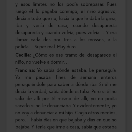
y esos límites no los podía sobrepasar. Pues
luego él lo pagaba conmigo, el niño agresivo,
decía a todo que no, hacía lo que le daba la gana,
iba y venía de casa, cuando desaparecía
desaparecía y cuando volvía, pues volvía… Y era
llamar cada dos por tres a los mossos, a la
policía… Super mal. Muy duro.
Cecilia:
¿Cómo es ese tramo de: desaparece el
niño, no vuelve a dormir…
Francina:
Yo sabía dónde estaba. Le perseguía.
Yo me pasaba fines de semana enteros
persiguiéndole para saber a dónde iba. Si él me
decía la verdad, sabía dónde estaba. Pero si él no
salía de allí por él mismo de allí, yo no podía
sacarlo si no le denunciaba. Y evidentemente, yo
no voy a denunciar a mi hijo. Cogía otros medios,
pero… había días en que bajaba y días en que no
bajaba. Y tenía que irme a casa, sabía que estaba