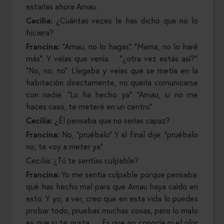
estarías ahora Arnau.
Cecilia:
¿Cuántas veces le has dicho que no lo
hiciera?
Francina:
“Arnau, no lo hagas”. “Mama, no lo haré
más”. Y veías que venía… “¿otra vez estás así?”.
“No, no, no”. Llegaba y veías que se metía en la
habitación directamente, no quería comunicarse
con nadie. “Lo ha hecho ya”. “Arnau, si no me
haces caso, te meteré en un centro”.
Cecilia:
¿Él pensaba que no serías capaz?
Francina:
No, “pruébalo” Y al final dije: “pruébalo
no, te voy a meter ya”.
Cecilia: ¿Tú te sentías culpable?
Francina:
Yo me sentía culpable porque pensaba:
qué has hecho mal para que Arnau haya caído en
esto. Y yo, a ver, creo que en esta vida lo puedes
probar todo, pruebas muchas cosas, pero lo malo
es que si te gusta…. Es que no conocía ni el olor