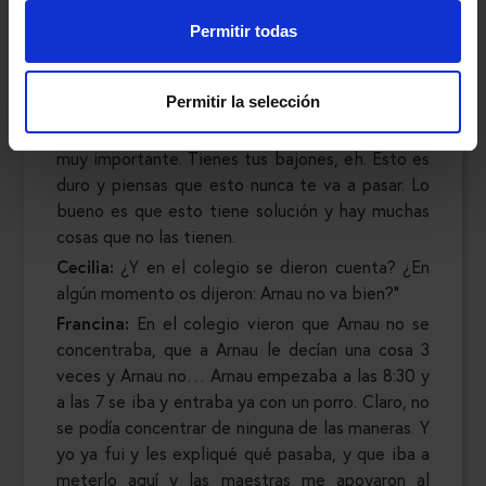
Arnau, evidentemente. Mi pareja también.
Siempre me ha ayudado y yo he tenido un apoyo,
Permitir todas
pero absoluto. Porque claro, sola sola también
cuesta mucho más. Cuando tienes a todos, a tu
Permitir la selección
familia, a tus amigos… y todos te dicen: para
adelante, lo que haga falta que aquí estamos, es
muy importante. Tienes tus bajones, eh. Esto es
duro y piensas que esto nunca te va a pasar. Lo
bueno es que esto tiene solución y hay muchas
cosas que no las tienen.
Cecilia:
¿Y en el colegio se dieron cuenta? ¿En
algún momento os dijeron: Arnau no va bien?”
Francina:
En el colegio vieron que Arnau no se
concentraba, que a Arnau le decían una cosa 3
veces y Arnau no… Arnau empezaba a las 8:30 y
a las 7 se iba y entraba ya con un porro. Claro, no
se podía concentrar de ninguna de las maneras. Y
yo ya fui y les expliqué qué pasaba, y que iba a
meterlo aquí y las maestras me apoyaron al