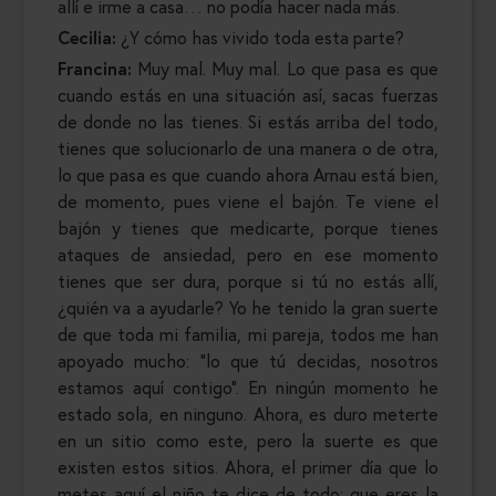
allí e irme a casa… no podía hacer nada más.
Cecilia:
¿Y cómo has vivido toda esta parte?
Francina:
Muy mal. Muy mal. Lo que pasa es que
cuando estás en una situación así, sacas fuerzas
de donde no las tienes. Si estás arriba del todo,
tienes que solucionarlo de una manera o de otra,
lo que pasa es que cuando ahora Arnau está bien,
de momento, pues viene el bajón. Te viene el
bajón y tienes que medicarte, porque tienes
ataques de ansiedad, pero en ese momento
tienes que ser dura, porque si tú no estás allí,
¿quién va a ayudarle? Yo he tenido la gran suerte
de que toda mi familia, mi pareja, todos me han
apoyado mucho: “lo que tú decidas, nosotros
estamos aquí contigo”. En ningún momento he
estado sola, en ninguno. Ahora, es duro meterte
en un sitio como este, pero la suerte es que
existen estos sitios. Ahora, el primer día que lo
metes aquí el niño te dice de todo: que eres la