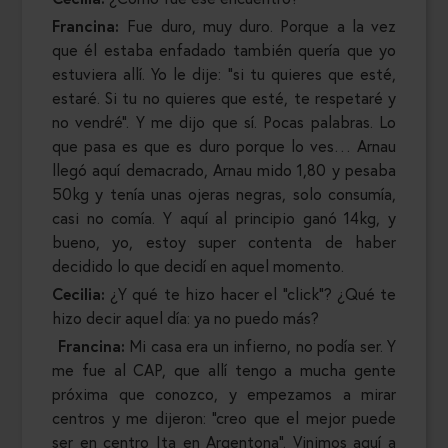
Francina:
Fue duro, muy duro. Porque a la vez
que él estaba enfadado también quería que yo
estuviera allí. Yo le dije: “si tu quieres que esté,
estaré. Si tu no quieres que esté, te respetaré y
no vendré”. Y me dijo que sí. Pocas palabras. Lo
que pasa es que es duro porque lo ves… Arnau
llegó aquí demacrado, Arnau mido 1,80 y pesaba
50kg y tenía unas ojeras negras, solo consumía,
casi no comía. Y aquí al principio ganó 14kg, y
bueno, yo, estoy super contenta de haber
decidido lo que decidí en aquel momento.
Cecilia:
¿Y qué te hizo hacer el “click”? ¿Qué te
hizo decir aquel día: ya no puedo más?
Francina:
Mi casa era un infierno, no podía ser. Y
me fue al CAP, que allí tengo a mucha gente
próxima que conozco, y empezamos a mirar
centros y me dijeron: “creo que el mejor puede
ser en centro Ita en Argentona”. Vinimos aquí a