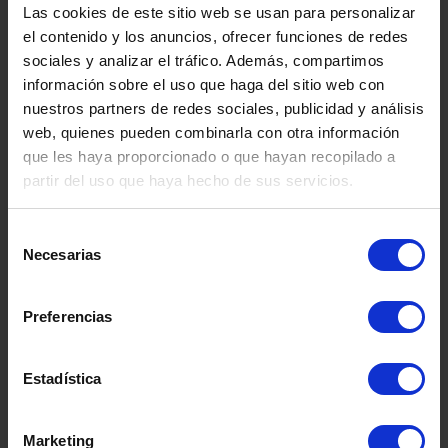
Las cookies de este sitio web se usan para personalizar
el contenido y los anuncios, ofrecer funciones de redes
sociales y analizar el tráfico. Además, compartimos
información sobre el uso que haga del sitio web con
Philippe Morin
nuestros partners de redes sociales, publicidad y análisis
web, quienes pueden combinarla con otra información
CEO Clariane España
que les haya proporcionado o que hayan recopilado a
partir del uso que haya hecho de sus servicios.
Philippe Morin tiene más de 25 años
de experiencia en ser líder ejecutivo.
Selección
Necesarias
de
consentimiento
Ha trabajado en varios países de
Europa, Norteamérica y
Preferencias
Latinoamérica. Tiene una importante
experiencia en transiciones
Estadística
empresariales: tanto el paso de
empresas locales a internacionales
como la reestructuración de
Marketing