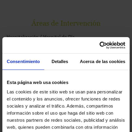
Áreas de Intervención
Hospitalización / Hospital de Día
Área Psiquiátrica - Psicológica
+información
Consentimiento
Detalles
Acerca de las cookies
Esta página web usa cookies
Las cookies de este sitio web se usan para personalizar
Red Asistencial
el contenido y los anuncios, ofrecer funciones de redes
sociales y analizar el tráfico. Además, compartimos
Ita es una red de recursos asistenciales coordinada
información sobre el uso que haga del sitio web con
para dar la mejor respuesta terapéutica a la
necesidad que pueda tener cada paciente y su familia
nuestros partners de redes sociales, publicidad y análisis
en un momento determinado.
web, quienes pueden combinarla con otra información