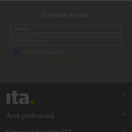
Entérate de todo
Acepto las
condiciones
Enviar
Ita. Especialistas en salud mental
Área profesional
Andalucía - Aragón - Cataluña - Madrid - Comunidad
Visita orientativa online
Valenciana
Conoce todo sobre ITA