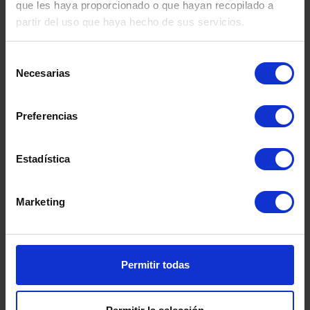
Se entiende que el proceso terapéutico es dinámico, y
que les haya proporcionado o que hayan recopilado a
que por tanto, los requerimientos asistenciales de
partir del uso que haya hecho de sus servicios.
contención serán distintos a lo largo del mismo. Es
por este motivo que esta red está en constante
coordinación para flexibilizarse y adaptarse al proceso
Selección
terapéutico que sigue cada individuo, evitando sobre
Necesarias
de
todo los tiempos de espera entre recursos factor
consentimiento
importante de recaídas. Una rápida actuación en la
programación terapéutica, evitando tiempos y
Preferencias
demoras innecesarias, en recursos inadecuados, evita
institucionalizaciones, previene recaídas y asegura un
mayor éxito terapéutico.
Estadística
Marketing
Nuestra Red Asistencial
+información
Permitir todas
Nuestros Centros especializados en