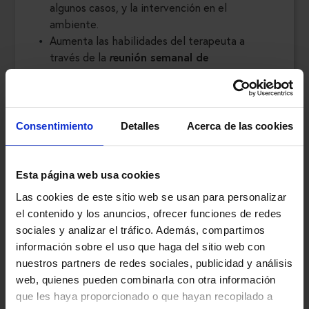
algunos casos, y la intervención en el
ambiente.
Aumenta las habilidades del terapeuta a
través de la
r
eunión semanal de
consultoría
y la formación continua.
Estructura el ambiente a través de las
estrategias de manejo de caso y las
intervenciones con la familia o la pareja,
Consentimiento
Detalles
Acerca de las cookies
entre otros.
Esta página web usa cookies
Como se puede ver, DBT es un tratamiento
Las cookies de este sitio web se usan para personalizar
complejo, compuesto por múltiples estrategias.
el contenido y los anuncios, ofrecer funciones de redes
Manejar cada una de estas estrategias con
sociales y analizar el tráfico. Además, compartimos
maestría es un desafío, y quizás una de las
información sobre el uso que haga del sitio web con
mayores dificultades para aprender el modelo y
nuestros partners de redes sociales, publicidad y análisis
poder brindar el mejor tratamiento a una mayor
web, quienes pueden combinarla con otra información
cantidad de pacientes. Todo esto resalta l
a
que les haya proporcionado o que hayan recopilado a
importancia de tener centros y profesionales