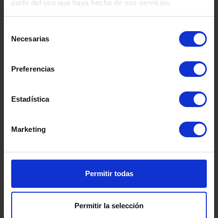
partir del uso que haya hecho de sus servicios.
que se especialicen en este modelo
, y que
puedan ofrecer este tratamiento con los
Selección
recursos que se necesitan.
Necesarias
de
consentimiento
Como directora del recurso, me enorgullece
poder decir que actualmente en
Ita Valencia HC
,
Preferencias
somos especialistas en el Trastorno Límite de la
Personalidad, estando todos nuestros
Estadística
psicólog@s formados en terapia dialéctica
comportamental (DBT). Esto nos posibilita
seguir siendo un centro de referencia a nivel
Marketing
nacional e internacional donde podemos tratar y
ayudar eficazmente a pacientes con TLP.
Permitir todas
Permitir la selección