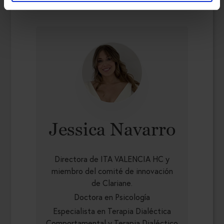
Jessica Navarro
Directora de ITA VALENCIA HC y
miembro del comité de innovación
de Clariane.
Doctora en Psicología
Especialista en Terapia Dialéctica
Comportamental y Terapia Dialéctico