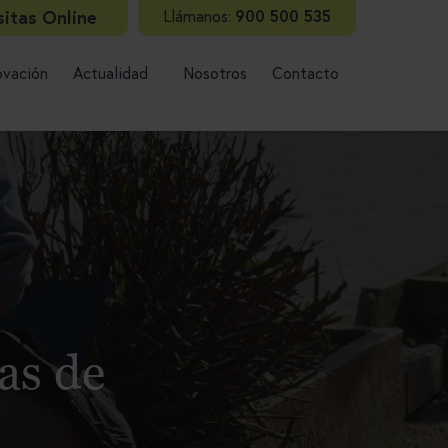
sitas Online
Llámanos:
900 500 535
ovación
Actualidad
Nosotros
Contacto
Lláman
as de