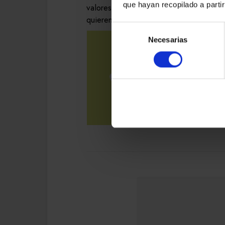
que hayan recopilado a parti
valores, los propios adolescentes gene
quieren llevar.
Selección
Necesarias
de
consentimiento