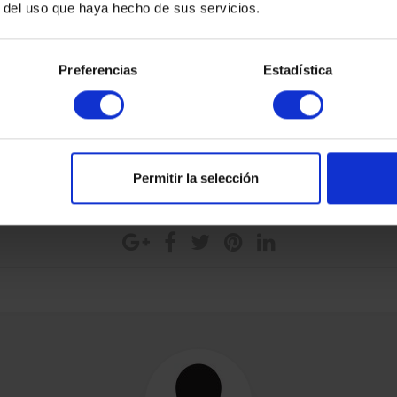
r del uso que haya hecho de sus servicios.
ren una motivación intrínseca, y sean ellos quien finalmente pue
Preferencias
Estadística
Permitir la selección