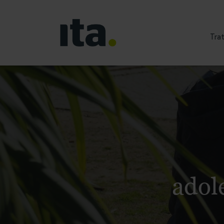
Tra
adol