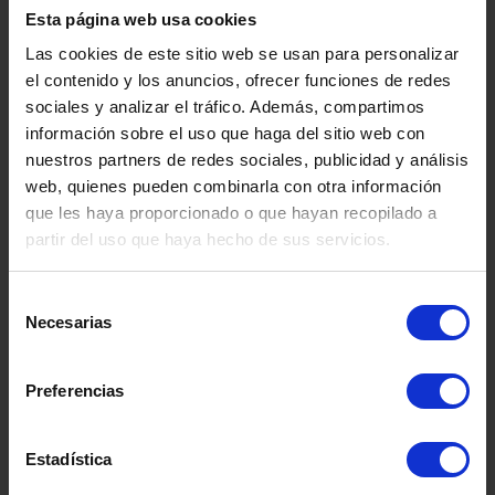
Esta página web usa cookies
Las cookies de este sitio web se usan para personalizar
el contenido y los anuncios, ofrecer funciones de redes
sociales y analizar el tráfico. Además, compartimos
información sobre el uso que haga del sitio web con
nuestros partners de redes sociales, publicidad y análisis
ITA
web, quienes pueden combinarla con otra información
que les haya proporcionado o que hayan recopilado a
partir del uso que haya hecho de sus servicios.
Somos
especialistas
en
salud mental.
Disponemos de una amplia red de
Selección
centros dedicados al tratamiento
Necesarias
de
integral de los trastornos y
consentimiento
problemáticas asociadas a la salud
Preferencias
mental:
Trastornos de la Conducta
Alimentaria
,
Estadística
Trastornos
de Conducta.