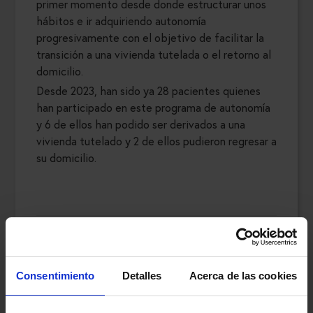
primer momento desde donde estructurar unos
hábitos e ir adquiriendo autonomía
progresivamente con el objetivo de facilitar la
transición a una vivienda tutelada o el retorno al
domicilio.
Desde 2023, han sido ya 28 pacientes quienes
han participado en este programa de autonomía
y 6 de ellos han podido ser derivados a una
vivienda tutelado y 2 de ellos pudieron regresar a
su domicilio.
Consentimiento
Detalles
Acerca de las cookies