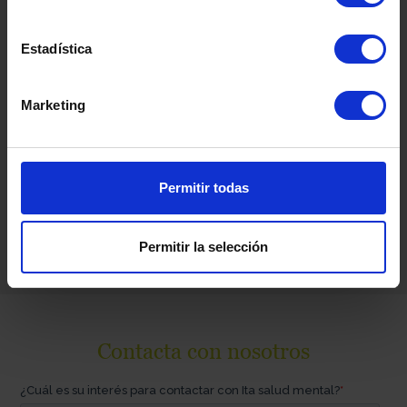
centros dedicados al tratamiento
integral de los trastornos y
Estadística
problemáticas asociadas a la salud
mental:
Trastornos de la Conducta
Marketing
Alimentaria
,
Trastornos
de Conducta.
Psiquiatría
General.
Permitir todas
Permitir la selección
Contacta con nosotros