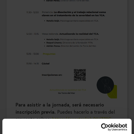
Para asistir a la jornada, será necesario
inscripción previa.
Puedes hacerlo a través del
siguiente enlace:
https://acortar.link/YUZP1G