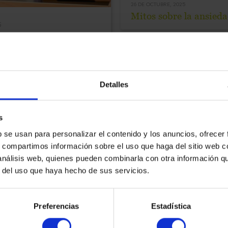
26 DE OCTUBRE, 2025
Mitos sobre la ansied
5
o Límite de la
Detalles
s
b se usan para personalizar el contenido y los anuncios, ofrecer
SALUD MENTAL
s, compartimos información sobre el uso que haga del sitio web 
12 DE OCTUBRE, 2025
 análisis web, quienes pueden combinarla con otra información q
5 consejos para mejora
r del uso que haya hecho de sus servicios.
autoestima
Preferencias
Estadística