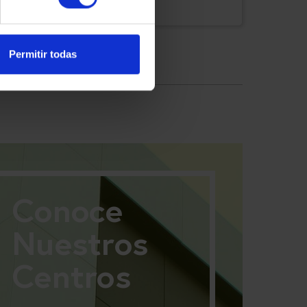
esperanza
Permitir todas
Conoce
Nuestros
Centros