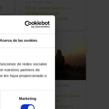
19 DE OCTUBRE, 2025
ad
Como poner límites a
adolescentes con
dificultades de salud
mental.
Acerca de las cookies
 funciones de redes sociales
con nuestros partners de
ue les haya proporcionado o
r la
TRASTORNO DE PERSONALIDAD
05 DE OCTUBRE, 2025
Vivir con Trastorno Límite
Marketing
de personalidad:
emociones, relaciones y