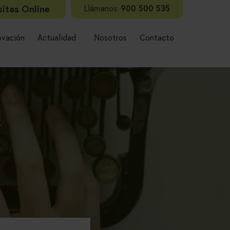
sitas Online
Llámanos:
900 500 535
ovación
Actualidad
Nosotros
Contacto
Lláman