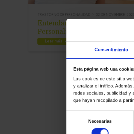
TRASTORNO DE PERSONALIDAD
02 DE NOVIEMBRE, 202
Entendamos mejor el Trastorn
Personalidad (TLP)
Leer más
Consentimiento
Esta página web usa cookie
Las cookies de este sitio we
y analizar el tráfico. Ademá
redes sociales, publicidad y
que hayan recopilado a parti
Selección
Necesarias
de
consentimiento