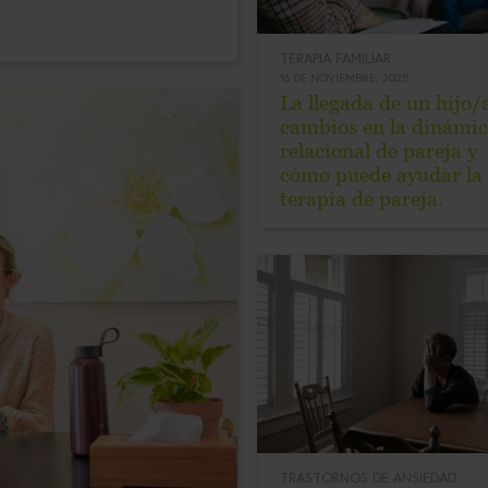
TERAPIA FAMILIAR
16 DE NOVIEMBRE, 2025
La llegada de un hijo/
cambios en la dinámi
relacional de pareja y
cómo puede ayudar la
terapia de pareja.
TRASTORNOS DE ANSIEDAD