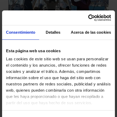
Consentimiento
Detalles
Acerca de las cookies
Esta página web usa cookies
Las cookies de este sitio web se usan para personalizar
Salida en velero de la Unidad de
el contenido y los anuncios, ofrecer funciones de redes
sociales y analizar el tráfico. Además, compartimos
Neurodesarrollo de Ita Argentona
información sobre el uso que haga del sitio web con
15 Noviembre, 2023
Noticias
nuestros partners de redes sociales, publicidad y análisis
web, quienes pueden combinarla con otra información
Leer más
que les haya proporcionado o que hayan recopilado a
partir del uso que haya hecho de sus servicios.